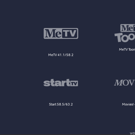
MeTV Toon
MeTV 41.1/58.2
Start 58.5/63.2
Movies! 
WDJ