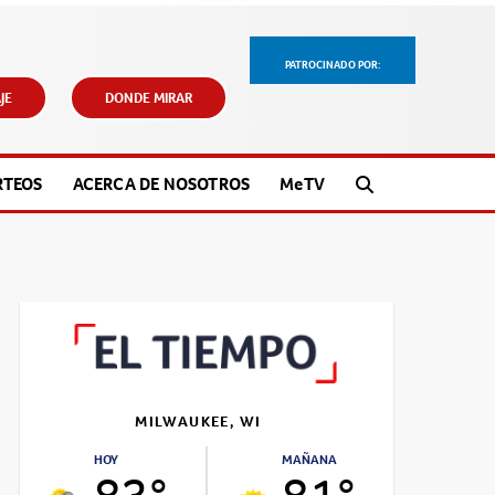
PATROCINADO POR:
JE
DONDE MIRAR
RTEOS
ACERCA DE NOSOTROS
M
e
TV
MILWAUKEE, WI
HOY
MAÑANA