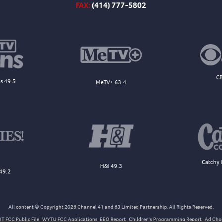
FAX:
(414) 777-5802
CB
s 49.5
MeTV+ 63.4
Catchy 
H&I 49.3
49.2
All content © Copyright 2026 Channel 41 and 63 Limited Partnership. All Rights Reserved.
T FCC Public File
WYTU FCC Applications
EEO Report
Children's Programming Report
Ad Cho