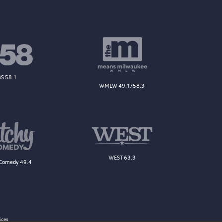
S 58.1
WMLW 49.1/58.3
WEST 63.3
Comedy 49.4
ices