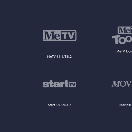
MeTV Toon
MeTV 41.1/58.2
Start 58.5/63.2
Movies! 