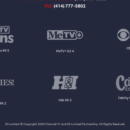
FAX:
(414) 777-5802
CB
s 49.5
MeTV+ 63.4
Catchy 
H&I 49.3
49.2
All content © Copyright 2026 Channel 41 and 63 Limited Partnership. All Rights Reserved.