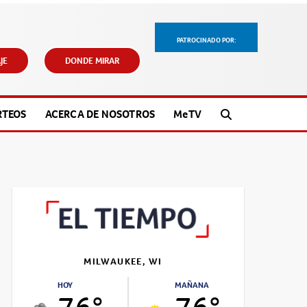
PATROCINADO POR:
JE
DONDE MIRAR
RTEOS
ACERCA DE NOSOTROS
M
e
TV
MILWAUKEE, WI
HOY
MAÑANA