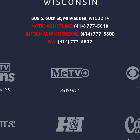
809 S. 60th St, Milwaukee, WI 53214
NOTICIAS HOTLINE:
(414) 777-5818
INFORMACIÓN GENERAL:
(414) 777-5800
FAX:
(414) 777-5802
CB
s 49.5
MeTV+ 63.4