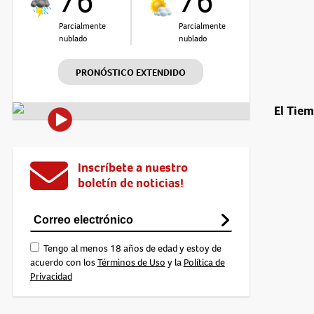
76°
76°
Parcialmente
Parcialmente
nublado
nublado
PRONÓSTICO EXTENDIDO
El Tie
Inscríbete a nuestro
boletín de noticias!
Tengo al menos 18 años de edad y estoy de
acuerdo con los
Términos de Uso
y la
Política de
Privacidad