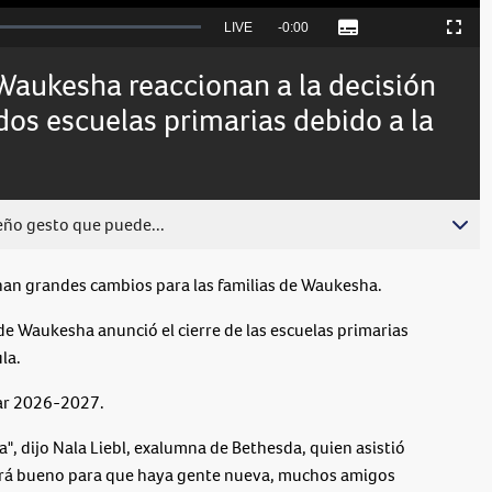
Seek
LIVE
Remaining
-
0:00
Subtitles
Picture-
Fullscreen
to
in-
live,
Picture
currently
Time
 Waukesha reaccionan a la decisión
behind
live
 dos escuelas primarias debido a la
ño gesto que puede...
n grandes cambios para las familias de Waukesha.
 de Waukesha anunció el cierre de las escuelas primarias
la.
lar 2026-2027.
", dijo Nala Liebl, exalumna de Bethesda, quien asistió
será bueno para que haya gente nueva, muchos amigos