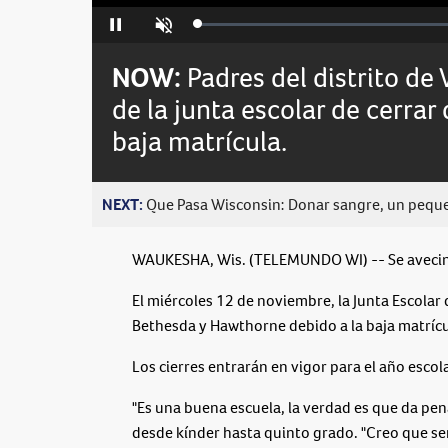
Loaded
:
Pause
Unmute
0%
NOW:
Padres del distrito de
de la junta escolar de cerrar
baja matrícula.
NEXT:
Que Pasa Wisconsin: Donar sangre, un peque
WAUKESHA, Wis. (TELEMUNDO WI) -- Se avecina
El miércoles 12 de noviembre, la Junta Escolar
Bethesda y Hawthorne debido a la baja matrícu
Los cierres entrarán en vigor para el año esco
"Es una buena escuela, la verdad es que da pena
desde kínder hasta quinto grado. "Creo que 