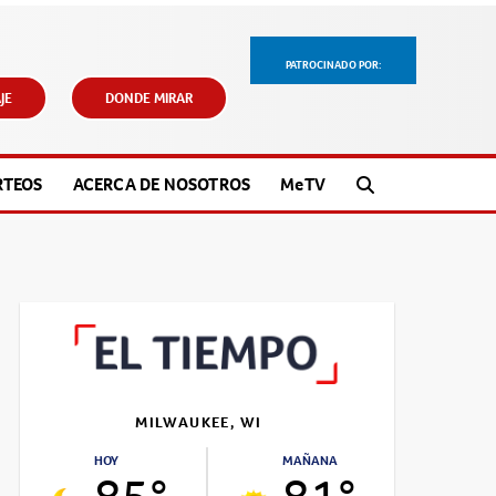
PATROCINADO POR:
JE
DONDE MIRAR
RTEOS
ACERCA DE NOSOTROS
M
e
TV
MILWAUKEE, WI
HOY
MAÑANA