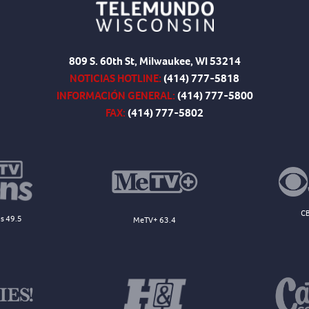
809 S. 60th St, Milwaukee, WI 53214
NOTICIAS HOTLINE:
(414) 777-5818
INFORMACIÓN GENERAL:
(414) 777-5800
FAX:
(414) 777-5802
CB
s 49.5
MeTV+ 63.4