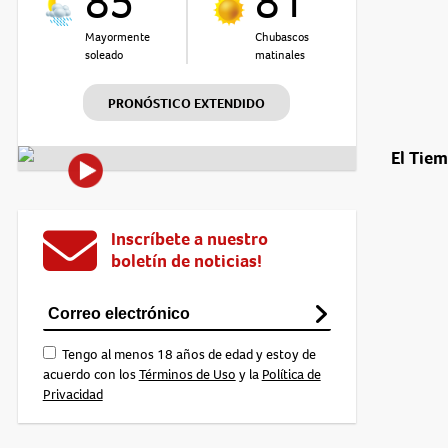
85°
81°
Mayormente
Chubascos
soleado
matinales
PRONÓSTICO EXTENDIDO
El Tie
Inscríbete a nuestro
boletín de noticias!
Tengo al menos 18 años de edad y estoy de
acuerdo con los
Términos de Uso
y la
Política de
Privacidad