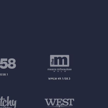
S 58.1
WMLW 49.1/58.3