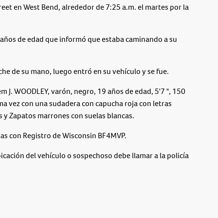
reet en West Bend, alrededor de 7:25 a.m. el martes por la
5 años de edad que informó que estaba caminando a su
oche de su mano, luego entró en su vehículo y se fue.
m J. WOODLEY, varón, negro, 19 años de edad, 5'7 ", 150
ima vez con una sudadera con capucha roja con letras
s y Zapatos marrones con suelas blancas.
ertas con Registro de Wisconsin BF4MVP.
cación del vehículo o sospechoso debe llamar a la policía