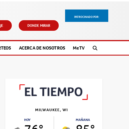
PATROCINADO POR:
JE
DONDE MIRAR
RTEOS
ACERCA DE NOSOTROS
M
e
TV
MILWAUKEE, WI
HOY
MAÑANA