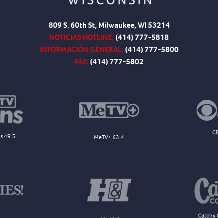
809 S. 60th St, Milwaukee, WI 53214
NOTICIAS HOTLINE:
(414) 777-5818
INFORMACIÓN GENERAL:
(414) 777-5800
FAX:
(414) 777-5802
CB
s 49.5
MeTV+ 63.4
Catchy 