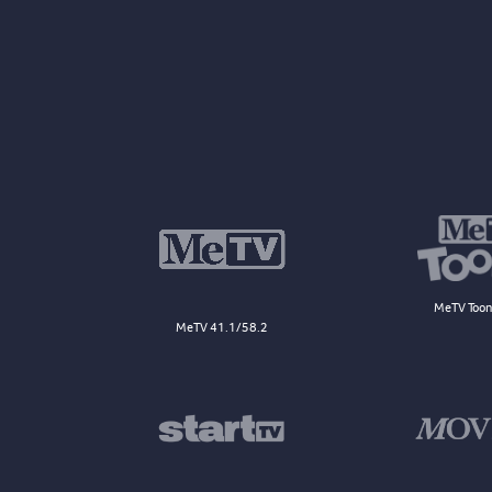
MeTV Toon
MeTV 41.1/58.2