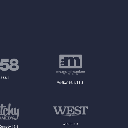
S 58.1
WMLW 49.1/58.3
WEST 63.3
Comedy 49.4