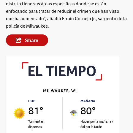
distrito tiene sus áreas específicas donde se están
enfocando para tratar de reducir el crimen que han visto
que ha aumentado”, añadió Efraín Cornejo Jr., sargento de la
policía de Milwaukee.
Share
MILWAUKEE, WI
HOY
MAÑANA
81°
80°
Tormentas
Nubes por la mañana /
dispersas
Sol por la tarde