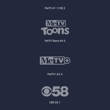
MeTV 41.1/58.2
MeTV Toons 49.5
MeTV+ 63.4
CBS 58.1