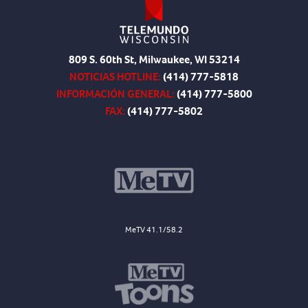
809 S. 60th St, Milwaukee, WI 53214
NOTICIAS HOTLINE:
(414) 777-5818
INFORMACIÓN GENERAL:
(414) 777-5800
FAX:
(414) 777-5802
MeTV 41.1/58.2