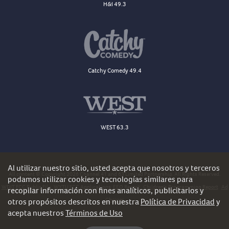
H&I 49.3
Catchy Comedy 49.4
WEST 63.3
Al utilizar nuestro sitio, usted acepta que nosotros y terceros
All content © Copyright 2026 Channel 41 and 63 Limited Partnership. All Rights Reserved.
podamos utilizar cookies y tecnologías similares para
WDJT FCC Public File
WYTU FCC Applications
EEO Report
Children's Programming Report
Ad
recopilar información con fines analíticos, publicitarios y
Choices
otros propósitos descritos en nuestra
Política de Privacidad
y
acepta nuestros
Términos de Uso