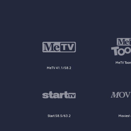
MeTV Toon
MeTV 41.1/58.2
Start 58.5/63.2
Movies! 