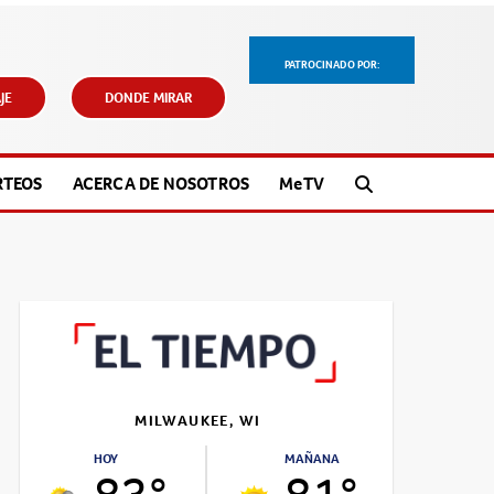
PATROCINADO POR:
JE
DONDE MIRAR
RTEOS
ACERCA DE NOSOTROS
M
e
TV
MILWAUKEE, WI
HOY
MAÑANA