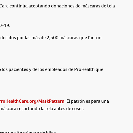
are continúa aceptando donaciones de máscaras de tela
ID-19.
adecidos por las más de 2,500 máscaras que fueron
e los pacientes y de los empleados de ProHealth que
ProHealthCare.org/MaskPattern
. El patrón es para una
áscara recortando la tela antes de coser.
con un alto número de hilos.