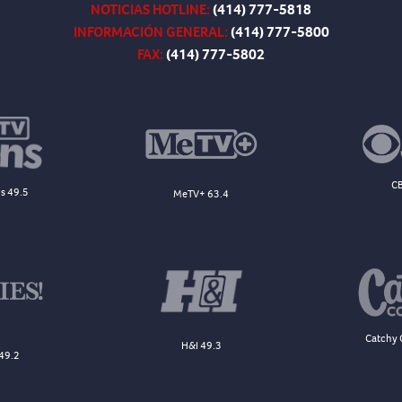
NOTICIAS HOTLINE:
(414) 777-5818
INFORMACIÓN GENERAL:
(414) 777-5800
FAX:
(414) 777-5802
CB
s 49.5
MeTV+ 63.4
Catchy 
H&I 49.3
49.2