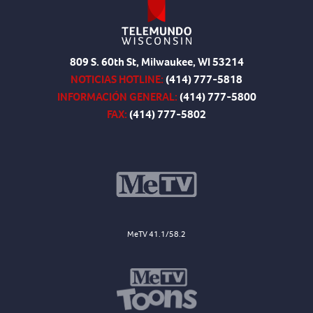
809 S. 60th St, Milwaukee, WI 53214
NOTICIAS HOTLINE:
(414) 777-5818
INFORMACIÓN GENERAL:
(414) 777-5800
FAX:
(414) 777-5802
MeTV 41.1/58.2