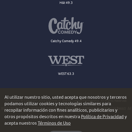
H&I 49.3
Catchy Comedy 49.4
WEST 63.3
Al utilizar nuestro sitio, usted acepta que nosotros y terceros
All content © Copyright 2026 Channel 41 and 63 Limited Partnership. All Rights Reserved.
podamos utilizar cookies y tecnologías similares para
WDJT FCC Public File
WYTU FCC Applications
EEO Report
Children's Programming Report
Ad
recopilar información con fines analíticos, publicitarios y
Choices
otros propósitos descritos en nuestra
Política de Privacidad
y
acepta nuestros
Términos de Uso