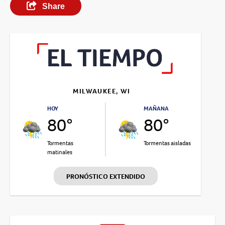
Share
MILWAUKEE, WI
HOY
MAÑANA
80°
80°
Tormentas
Tormentas aisladas
matinales
PRONÓSTICO EXTENDIDO