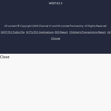
WEST 63.3
All content © Copyright 2026 Channel 41 and 63 Limited Partnership. All Rights Reserved.
WDJT FCC Public File
WYTU FCC Applications
EEO Report
Children's Programming Report
Ad
Choices
Close