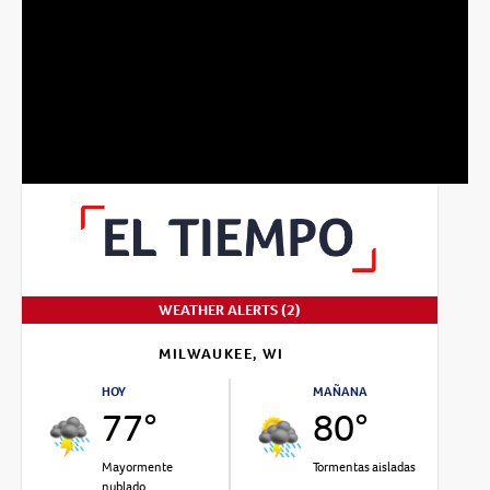
WEATHER ALERTS (2)
MILWAUKEE, WI
HOY
MAÑANA
77°
80°
Mayormente
Tormentas aisladas
nublado