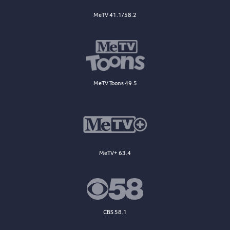
MeTV 41.1/58.2
MeTV Toons 49.5
MeTV+ 63.4
CBS 58.1