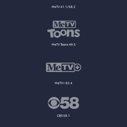
MeTV 41.1/58.2
MeTV Toons 49.5
MeTV+ 63.4
CBS 58.1