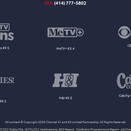
FAX:
(414) 777-5802
CB
s 49.5
MeTV+ 63.4
Catchy 
H&I 49.3
49.2
All content © Copyright 2026 Channel 41 and 63 Limited Partnership. All Rights Reserved.
T FCC Public File
WYTU FCC Applications
EEO Report
Children's Programming Report
Ad Cho