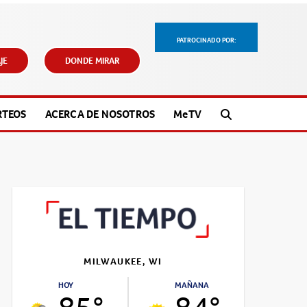
PATROCINADO POR:
JE
DONDE MIRAR
RTEOS
ACERCA DE NOSOTROS
M
e
TV
MILWAUKEE, WI
HOY
MAÑANA