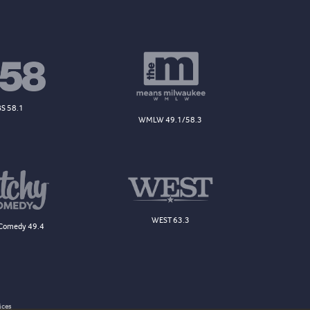
S 58.1
WMLW 49.1/58.3
WEST 63.3
Comedy 49.4
ices