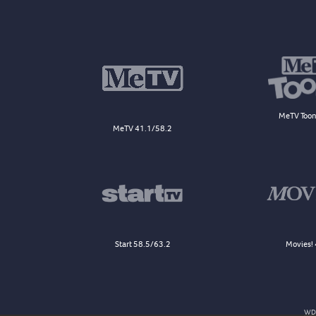
MeTV Toon
MeTV 41.1/58.2
Start 58.5/63.2
Movies! 
WDJ