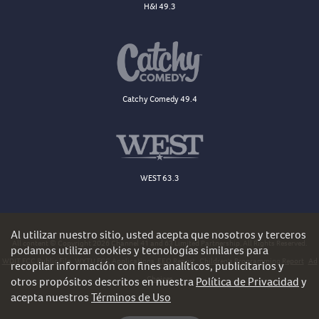
H&I 49.3
Catchy Comedy 49.4
WEST 63.3
Al utilizar nuestro sitio, usted acepta que nosotros y terceros
All content © Copyright 2026 Channel 41 and 63 Limited Partnership. All Rights Reserved.
podamos utilizar cookies y tecnologías similares para
WDJT FCC Public File
WYTU FCC Applications
EEO Report
Children's Programming Report
Ad
recopilar información con fines analíticos, publicitarios y
Choices
otros propósitos descritos en nuestra
Política de Privacidad
y
acepta nuestros
Términos de Uso