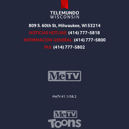
809 S. 60th St, Milwaukee, WI 53214
NOTICIAS HOTLINE:
(414) 777-5818
INFORMACIÓN GENERAL:
(414) 777-5800
FAX:
(414) 777-5802
MeTV 41.1/58.2