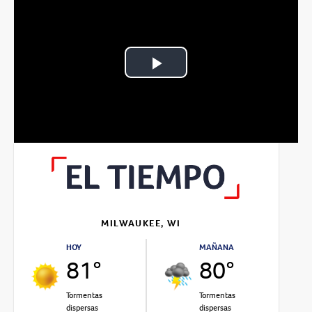
Play
Video
MILWAUKEE, WI
HOY
MAÑANA
81°
80°
Tormentas
Tormentas
dispersas
dispersas