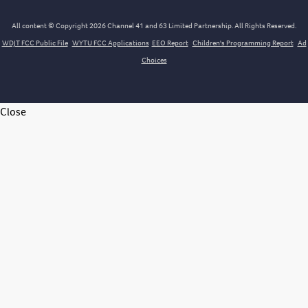
All content © Copyright 2026 Channel 41 and 63 Limited Partnership. All Rights Reserved.
WDJT FCC Public File
WYTU FCC Applications
EEO Report
Children's Programming Report
Ad
Choices
Close