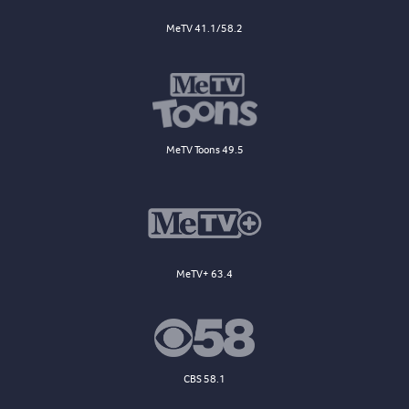
MeTV 41.1/58.2
MeTV Toons 49.5
MeTV+ 63.4
CBS 58.1