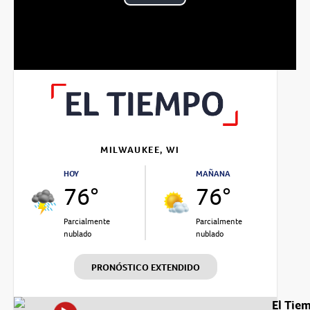
Play
Video
MILWAUKEE, WI
HOY
MAÑANA
76°
76°
Parcialmente
Parcialmente
nublado
nublado
PRONÓSTICO EXTENDIDO
El Tie