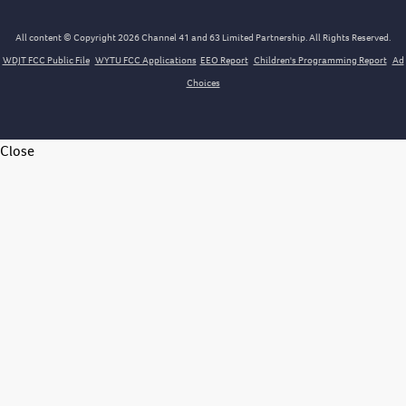
All content © Copyright 2026 Channel 41 and 63 Limited Partnership. All Rights Reserved.
WDJT FCC Public File
WYTU FCC Applications
EEO Report
Children's Programming Report
Ad
Choices
Close