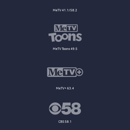
MeTV 41.1/58.2
MeTV Toons 49.5
MeTV+ 63.4
CBS 58.1