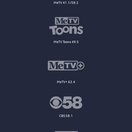
MeTV 41.1/58.2
MeTV Toons 49.5
MeTV+ 63.4
CBS 58.1