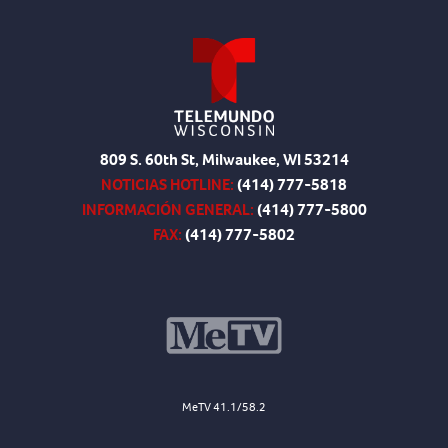
809 S. 60th St, Milwaukee, WI 53214
NOTICIAS HOTLINE:
(414) 777-5818
INFORMACIÓN GENERAL:
(414) 777-5800
FAX:
(414) 777-5802
MeTV 41.1/58.2