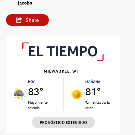
Jacobo
Share
MILWAUKEE, WI
HOY
MAÑANA
83°
81°
Mayormente
Tormentas por la
soleado
tarde
PRONÓSTICO EXTENDIDO