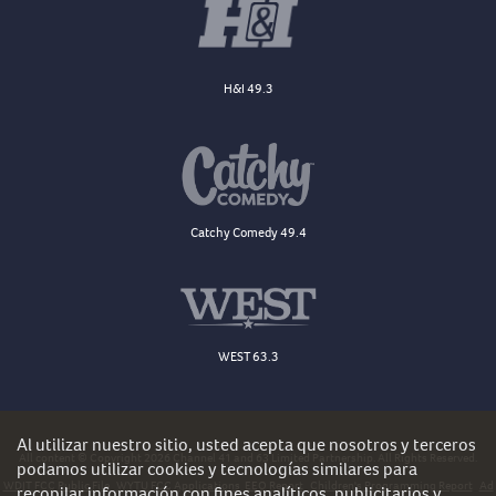
H&I 49.3
Catchy Comedy 49.4
WEST 63.3
Al utilizar nuestro sitio, usted acepta que nosotros y terceros
All content © Copyright 2026 Channel 41 and 63 Limited Partnership. All Rights Reserved.
podamos utilizar cookies y tecnologías similares para
WDJT FCC Public File
WYTU FCC Applications
EEO Report
Children's Programming Report
Ad
recopilar información con fines analíticos, publicitarios y