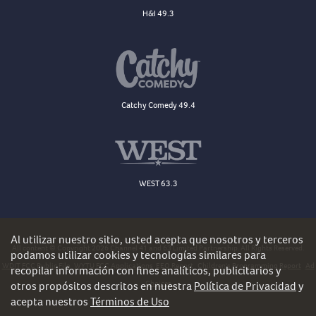
H&I 49.3
Catchy Comedy 49.4
WEST 63.3
Al utilizar nuestro sitio, usted acepta que nosotros y terceros
All content © Copyright 2026 Channel 41 and 63 Limited Partnership. All Rights Reserved.
podamos utilizar cookies y tecnologías similares para
WDJT FCC Public File
WYTU FCC Applications
EEO Report
Children's Programming Report
Ad
recopilar información con fines analíticos, publicitarios y
Choices
otros propósitos descritos en nuestra
Política de Privacidad
y
acepta nuestros
Términos de Uso