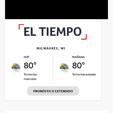
MILWAUKEE, WI
HOY
MAÑANA
80°
80°
Tormentas
Tormentas aisladas
matinales
PRONÓSTICO EXTENDIDO