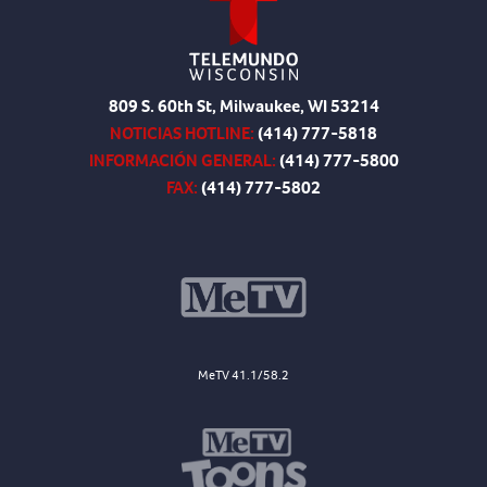
809 S. 60th St, Milwaukee, WI 53214
NOTICIAS HOTLINE:
(414) 777-5818
INFORMACIÓN GENERAL:
(414) 777-5800
FAX:
(414) 777-5802
MeTV 41.1/58.2