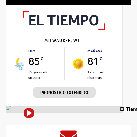
MILWAUKEE, WI
HOY
MAÑANA
85°
81°
Mayormente
Tormentas
soleado
dispersas
PRONÓSTICO EXTENDIDO
El Tie