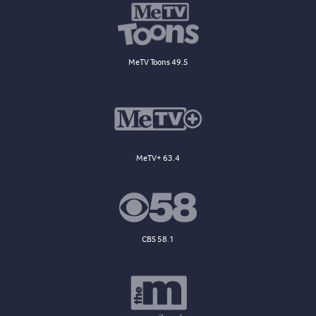
MeTV Toons 49.5
MeTV+ 63.4
CBS 58.1