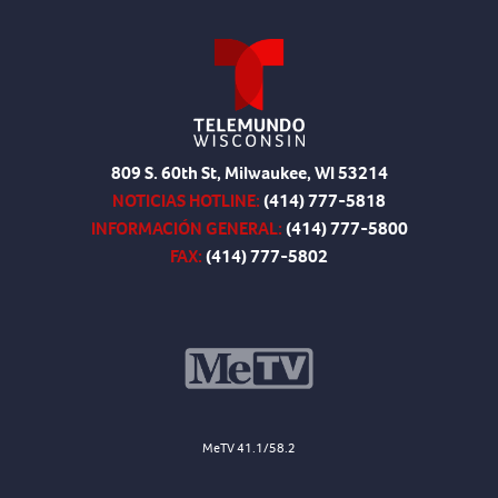
809 S. 60th St, Milwaukee, WI 53214
NOTICIAS HOTLINE:
(414) 777-5818
INFORMACIÓN GENERAL:
(414) 777-5800
FAX:
(414) 777-5802
MeTV 41.1/58.2