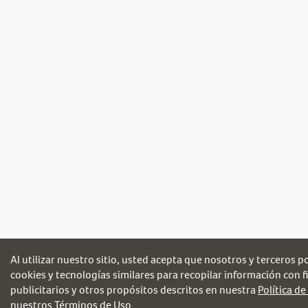
Al utilizar nuestro sitio, usted acepta que nosotros y terceros 
cookies y tecnologías similares para recopilar información con fi
publicitarios y otros propósitos descritos en nuestra
Política de
nuestros
Términos de Uso