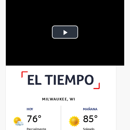
Play
Video
MILWAUKEE, WI
HOY
MAÑANA
76°
85°
Parcialmente
Soleado