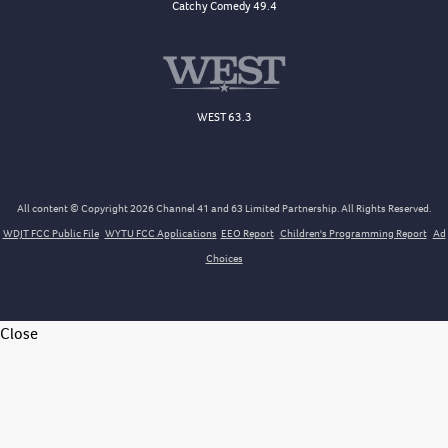
Catchy Comedy 49.4
WEST 63.3
All content © Copyright 2026 Channel 41 and 63 Limited Partnership. All Rights Reserved.
WDJT FCC Public File
WYTU FCC Applications
EEO Report
Children's Programming Report
Ad
Choices
Close