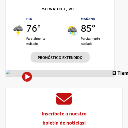
MILWAUKEE, WI
HOY
MAÑANA
76°
85°
Parcialmente
Parcialmente
nublado
nublado
PRONÓSTICO EXTENDIDO
El Tie
Inscríbete a nuestro
boletín de noticias!