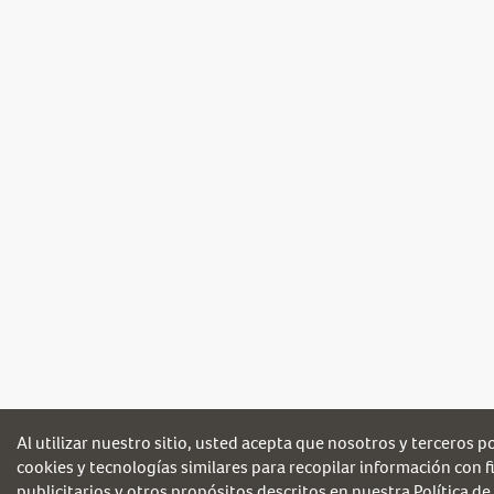
Al utilizar nuestro sitio, usted acepta que nosotros y terceros 
cookies y tecnologías similares para recopilar información con fi
publicitarios y otros propósitos descritos en nuestra
Política de