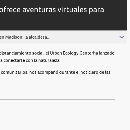
live,
Picture
currently
Time
ofrece aventuras virtuales para
behind
live
n Madison; la alcaldesa...
stanciamiento social, el Urban Ecology Centerha lanzado
a conectarte con la naturaleza.
comunitarios, nos acompañó durante el noticiero de las