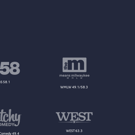
S 58.1
WMLW 49.1/58.3
WEST 63.3
Comedy 49.4