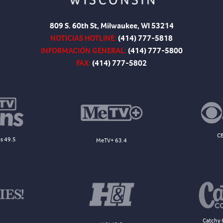
809 S. 60th St, Milwaukee, WI 53214
NOTICIAS HOTLINE:
(414) 777-5818
INFORMACIÓN GENERAL:
(414) 777-5800
FAX:
(414) 777-5802
CB
s 49.5
MeTV+ 63.4
Catchy 