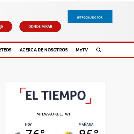
PATROCINADO POR:
JE
DONDE MIRAR
RTEOS
ACERCA DE NOSOTROS
M
e
TV
MILWAUKEE, WI
HOY
MAÑANA