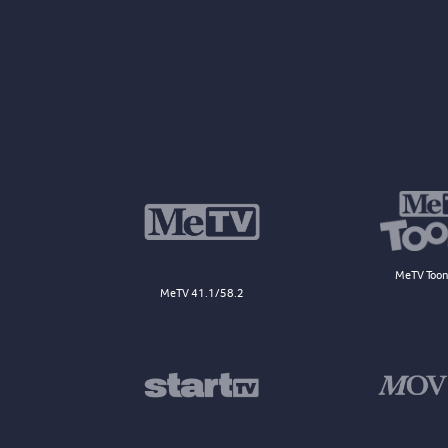
MeTV Toon
MeTV 41.1/58.2