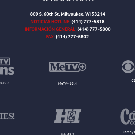
809 S. 60th St, Milwaukee, WI 53214
NOTICIAS HOTLINE:
(414) 777-5818
INFORMACIÓN GENERAL:
(414) 777-5800
FAX:
(414) 777-5802
CB
s 49.5
MeTV+ 63.4
Catchy 
H&I 49.3