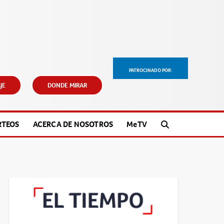
PATROCINADO POR:
JE
DONDE MIRAR
RTEOS
ACERCA DE NOSOTROS
M
e
TV