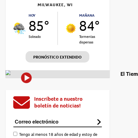
MILWAUKEE, WI
HOY
MAÑANA
85°
84°
Soleado
Tormentas
dispersas
PRONÓSTICO EXTENDIDO
El Tie
Inscríbete a nuestro
boletín de noticias!
Tengo al menos 18 años de edad y estoy de