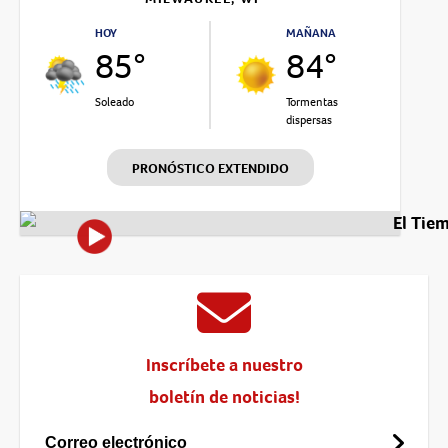
HOY
MAÑANA
85°
84°
Soleado
Tormentas
dispersas
PRONÓSTICO EXTENDIDO
El Tie
Inscríbete a nuestro
boletín de noticias!