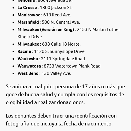
Kenosha
: 8064 Avenida 39.
La Crosse
: 1800 Jackson St.
Manitowoc
: 619 Reed Ave.
Marshfield
: 508 N. Central Ave.
Milwaukee (Versión en King)
: 2153 N Martin Luther
King Jr Drive
Milwaukee
: 638 Calle 18 Norte.
Racine
: 1120 S. Sunnyslope Drive
Waukesha
: 2111 Springdale Road
Wauwatosa
: 8733 Watertown Plank Road
West Bend
: 130 Valley Ave.
Se anima a cualquier persona de 17 años o más que
goce de buena salud y cumpla con los requisitos de
elegibilidad a realizar donaciones.
Los donantes deben traer una identificación con
fotografía que incluya la fecha de nacimiento.