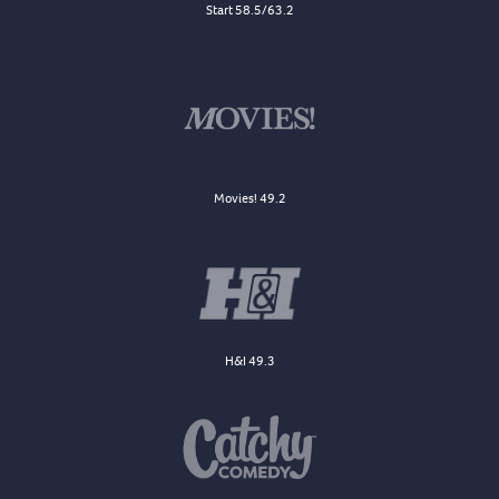
Start 58.5/63.2
Movies! 49.2
H&I 49.3