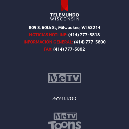
809 S. 60th St, Milwaukee, WI 53214
NOTICIAS HOTLINE:
(414) 777-5818
INFORMACIÓN GENERAL:
(414) 777-5800
FAX:
(414) 777-5802
MeTV 41.1/58.2