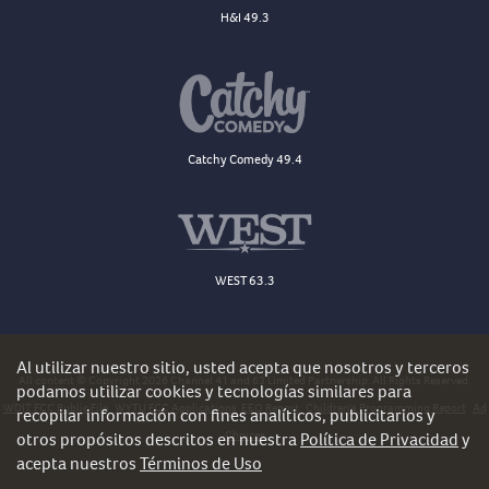
H&I 49.3
Catchy Comedy 49.4
WEST 63.3
Al utilizar nuestro sitio, usted acepta que nosotros y terceros
All content © Copyright 2026 Channel 41 and 63 Limited Partnership. All Rights Reserved.
podamos utilizar cookies y tecnologías similares para
WDJT FCC Public File
WYTU FCC Applications
EEO Report
Children's Programming Report
Ad
recopilar información con fines analíticos, publicitarios y
Choices
otros propósitos descritos en nuestra
Política de Privacidad
y
acepta nuestros
Términos de Uso