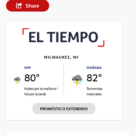
Share
MILWAUKEE, WI
HOY
MAÑANA
80°
82°
Nubes por la mañana /
Tormentas
Sol por la tarde
matinales
PRONÓSTICO EXTENDIDO