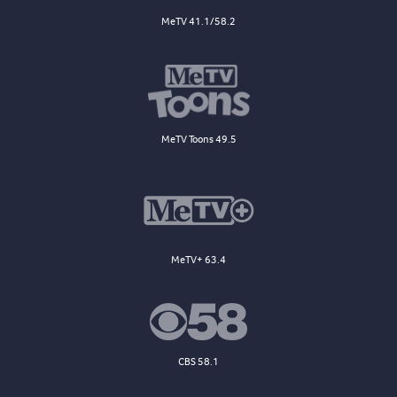
MeTV 41.1/58.2
MeTV Toons 49.5
MeTV+ 63.4
CBS 58.1