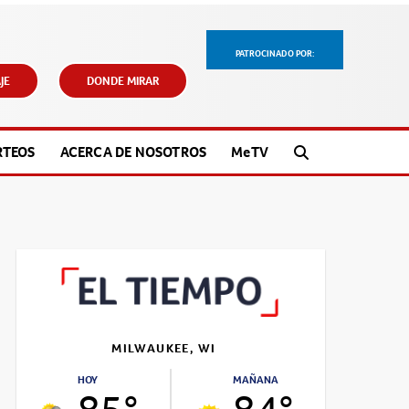
PATROCINADO POR:
JE
DONDE MIRAR
RTEOS
ACERCA DE NOSOTROS
M
e
TV
MILWAUKEE, WI
HOY
MAÑANA