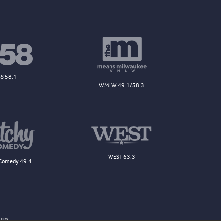
S 58.1
WMLW 49.1/58.3
WEST 63.3
Comedy 49.4
ices