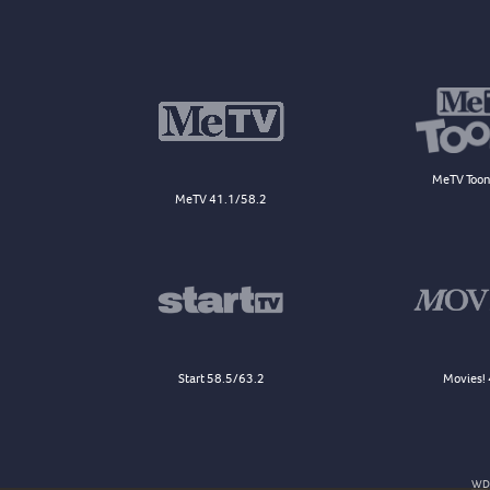
MeTV Toon
MeTV 41.1/58.2
Start 58.5/63.2
Movies! 
WDJ