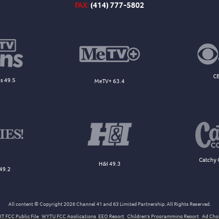
FAX:
(414) 777-5802
CB
s 49.5
MeTV+ 63.4
Catchy 
H&I 49.3
49.2
All content © Copyright 2026 Channel 41 and 63 Limited Partnership. All Rights Reserved.
T FCC Public File
WYTU FCC Applications
EEO Report
Children's Programming Report
Ad Cho