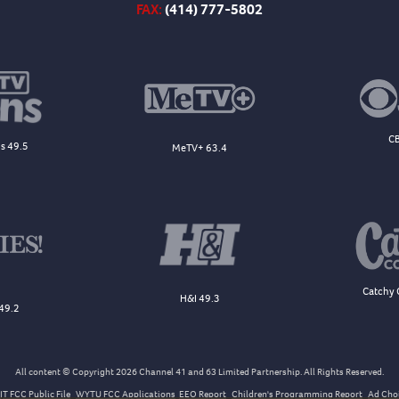
FAX:
(414) 777-5802
CB
s 49.5
MeTV+ 63.4
Catchy 
H&I 49.3
49.2
All content © Copyright 2026 Channel 41 and 63 Limited Partnership. All Rights Reserved.
T FCC Public File
WYTU FCC Applications
EEO Report
Children's Programming Report
Ad Cho