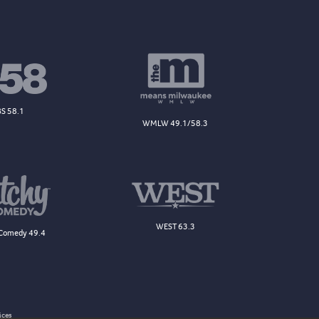
S 58.1
WMLW 49.1/58.3
WEST 63.3
Comedy 49.4
ices