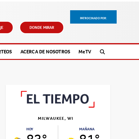
PATROCINADO POR:
JE
DONDE MIRAR
RTEOS
ACERCA DE NOSOTROS
M
e
TV
MILWAUKEE, WI
HOY
MAÑANA