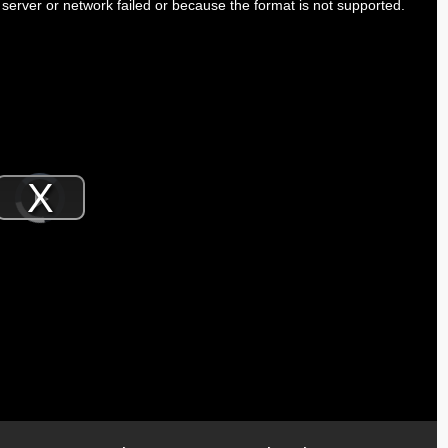
server or network failed or because the format is not supported.
Video
Player
is
Play
loading.
Video