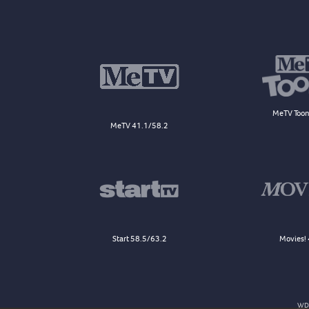
MeTV Toon
MeTV 41.1/58.2
Start 58.5/63.2
Movies! 
WDJ