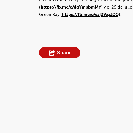
(
https://fb.me/e/dqYmpbmMY
) y el 25 de juli
Green Bay (
https://fb.me/e/ezJ3WqZOQ
).
Share