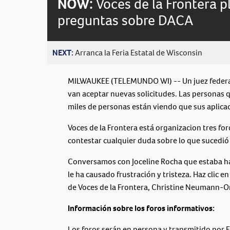
NOW:
Voces de la Frontera 
preguntas sobre DACA
NEXT:
Arranca la Feria Estatal de Wisconsin
MILWAUKEE (TELEMUNDO WI) -- Un juez federal
van aceptar nuevas solicitudes. Las personas 
miles de personas están viendo que sus aplica
Voces de la Frontera está organizacion tres f
contestar cualquier duda sobre lo que sucedió 
Conversamos con Joceline Rocha que estaba ha
le ha causado frustración y tristeza. Haz clic en
de Voces de la Frontera, Christine Neumann-Or
Información sobre los foros informativos:
Los foros serán en persona y transmitido por 