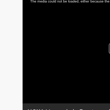
The media could not be loaded, either because the 
a
modal
window.