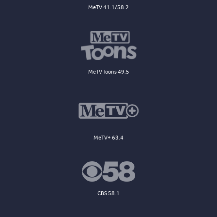
MeTV 41.1/58.2
MeTV Toons 49.5
MeTV+ 63.4
CBS 58.1