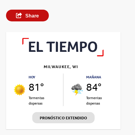
Share
MILWAUKEE, WI
HOY
MAÑANA
81°
84°
Tormentas
Tormentas
dispersas
dispersas
PRONÓSTICO EXTENDIDO