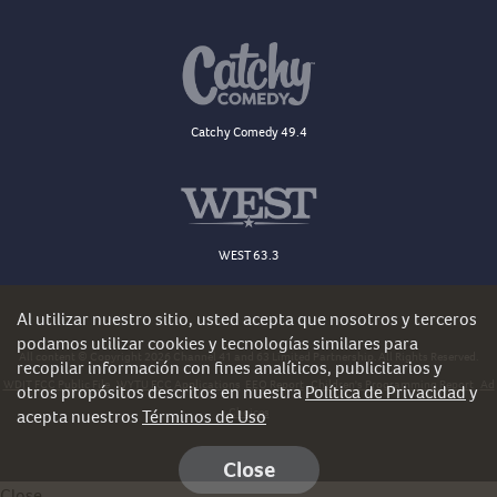
Catchy Comedy 49.4
WEST 63.3
Al utilizar nuestro sitio, usted acepta que nosotros y terceros
podamos utilizar cookies y tecnologías similares para
All content © Copyright 2026 Channel 41 and 63 Limited Partnership. All Rights Reserved.
recopilar información con fines analíticos, publicitarios y
WDJT FCC Public File
WYTU FCC Applications
EEO Report
Children's Programming Report
Ad
otros propósitos descritos en nuestra
Política de Privacidad
y
Choices
acepta nuestros
Términos de Uso
Close
Close