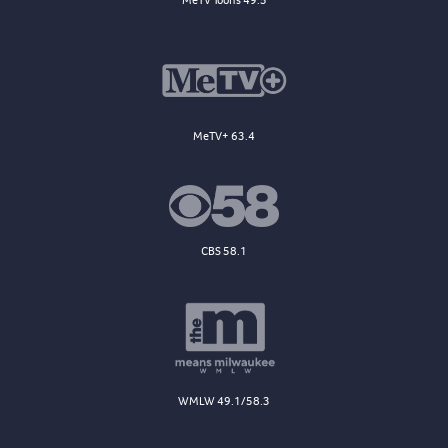
MeTV Toons 49.5
MeTV+ 63.4
CBS 58.1
WMLW 49.1/58.3