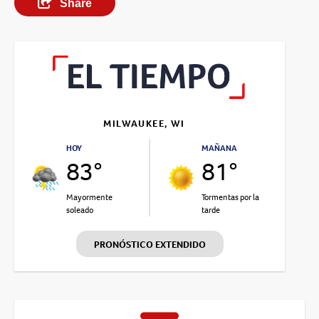
Share
MILWAUKEE, WI
HOY
MAÑANA
83°
81°
Mayormente
Tormentas por la
soleado
tarde
PRONÓSTICO EXTENDIDO