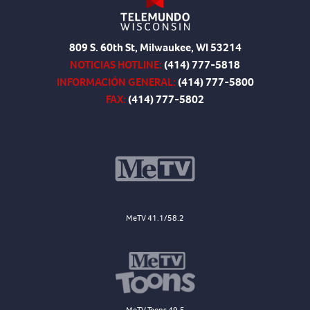
809 S. 60th St, Milwaukee, WI 53214
NOTICIAS HOTLINE:
(414) 777-5818
INFORMACIÓN GENERAL:
(414) 777-5800
FAX:
(414) 777-5802
MeTV 41.1/58.2