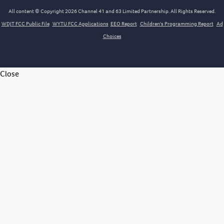
All content © Copyright 2026 Channel 41 and 63 Limited Partnership. All Rights Reserved.
WDJT FCC Public File
WYTU FCC Applications
EEO Report
Children's Programming Report
Ad
Choices
Close