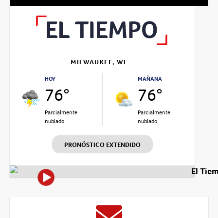
MILWAUKEE, WI
HOY
MAÑANA
76°
76°
Parcialmente
Parcialmente
nublado
nublado
PRONÓSTICO EXTENDIDO
El Tie