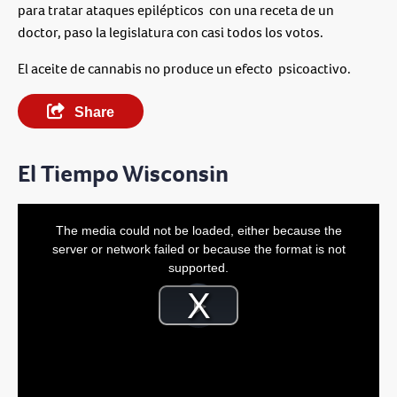
para tratar ataques epilépticos con una receta de un
doctor, paso la legislatura con casi todos los votos.
El aceite de cannabis no produce un efecto psicoactivo.
Share
El Tiempo Wisconsin
This
is
The media could not be loaded, either because the
a
modal
server or network failed or because the format is not
window.
supported.
Video
Player
is
Play
loading.
Video