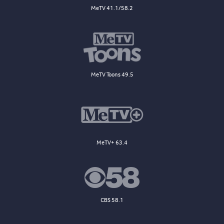
MeTV 41.1/58.2
MeTV Toons 49.5
MeTV+ 63.4
CBS 58.1