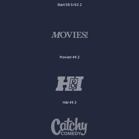
Start 58.5/63.2
Movies! 49.2
H&I 49.3