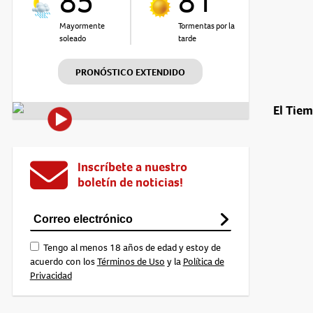
85°
81°
Mayormente
Tormentas por la
soleado
tarde
PRONÓSTICO EXTENDIDO
El Tie
Inscríbete a nuestro
boletín de noticias!
Tengo al menos 18 años de edad y estoy de
acuerdo con los
Términos de Uso
y la
Política de
Privacidad