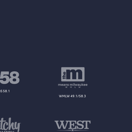
S 58.1
WMLW 49.1/58.3