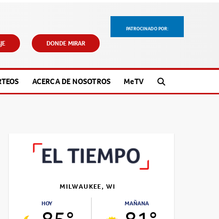
PATROCINADO POR:
JE
DONDE MIRAR
RTEOS
ACERCA DE NOSOTROS
M
e
TV
MILWAUKEE, WI
HOY
MAÑANA