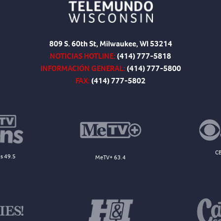
809 S. 60th St, Milwaukee, WI 53214
NOTICIAS HOTLINE:
(414) 777-5818
INFORMACIÓN GENERAL:
(414) 777-5800
FAX:
(414) 777-5802
CB
s 49.5
MeTV+ 63.4