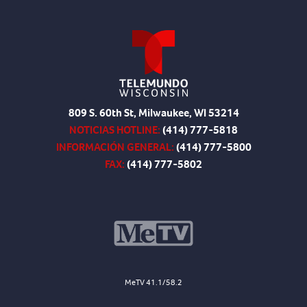
809 S. 60th St, Milwaukee, WI 53214
NOTICIAS HOTLINE:
(414) 777-5818
INFORMACIÓN GENERAL:
(414) 777-5800
FAX:
(414) 777-5802
MeTV 41.1/58.2