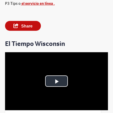
P3 Tips o
el servicio en línea .
Share
El Tiempo Wisconsin
Play
Video