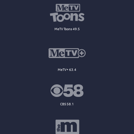
MeTV Toons 49.5
MeTV+ 63.4
CBS 58.1