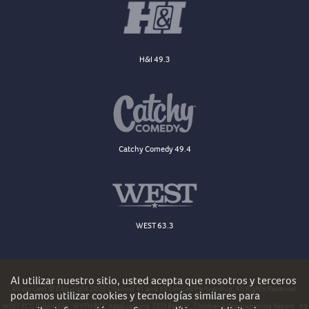
H&I 49.3
Catchy Comedy 49.4
WEST 63.3
Al utilizar nuestro sitio, usted acepta que nosotros y terceros
All content © Copyright 2026 Channel 41 and 63 Limited Partnership. All Rights Reserved.
podamos utilizar cookies y tecnologías similares para
WDJT FCC Public File
WYTU FCC Applications
EEO Report
Children's Programming Report
Ad