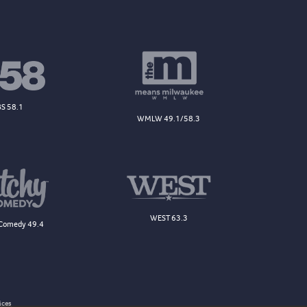
S 58.1
WMLW 49.1/58.3
WEST 63.3
Comedy 49.4
ices