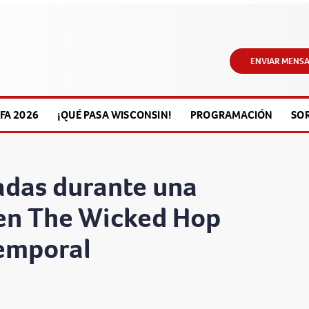
ENVIAR MENSA
FA 2026
¡QUÉ PASA WISCONSIN!
PROGRAMACIÓN
SO
adas durante una
 en The Wicked Hop
temporal