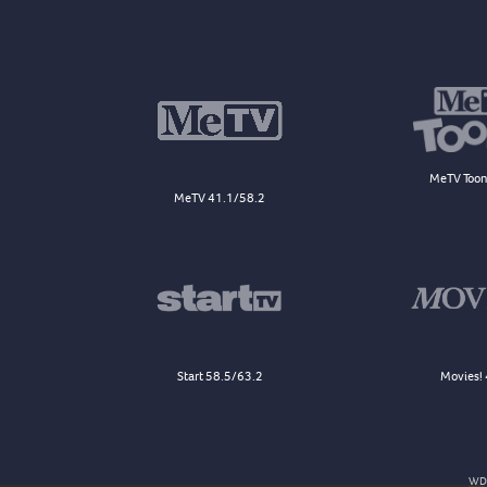
MeTV Toon
MeTV 41.1/58.2
Start 58.5/63.2
Movies! 
WDJ