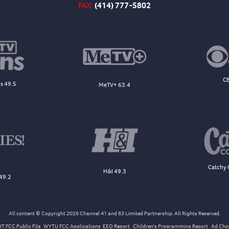
FAX:
(414) 777-5802
CB
s 49.5
MeTV+ 63.4
Catchy 
H&I 49.3
49.2
All content © Copyright 2026 Channel 41 and 63 Limited Partnership. All Rights Reserved.
T FCC Public File
WYTU FCC Applications
EEO Report
Children's Programming Report
Ad Cho