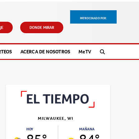
PATROCINADO POR:
JE
DONDE MIRAR
RTEOS
ACERCA DE NOSOTROS
M
e
TV
MILWAUKEE, WI
HOY
MAÑANA