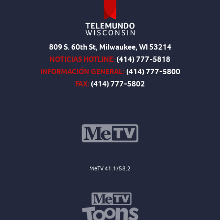
809 S. 60th St, Milwaukee, WI 53214
NOTICIAS HOTLINE:
(414) 777-5818
INFORMACIÓN GENERAL:
(414) 777-5800
FAX:
(414) 777-5802
MeTV 41.1/58.2