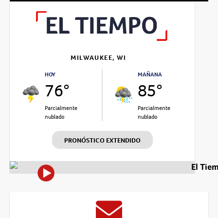
MILWAUKEE, WI
HOY
MAÑANA
76°
85°
Parcialmente
Parcialmente
nublado
nublado
PRONÓSTICO EXTENDIDO
El Tie