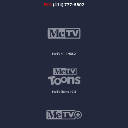
FAX:
(414) 777-5802
MeTV 41.1/58.2
MeTV Toons 49.5