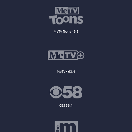
MeTV Toons 49.5
MeTV+ 63.4
CBS 58.1