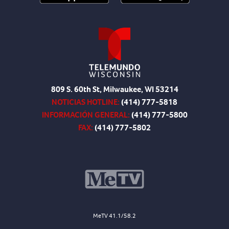
809 S. 60th St, Milwaukee, WI 53214
NOTICIAS HOTLINE:
(414) 777-5818
INFORMACIÓN GENERAL:
(414) 777-5800
FAX:
(414) 777-5802
MeTV 41.1/58.2