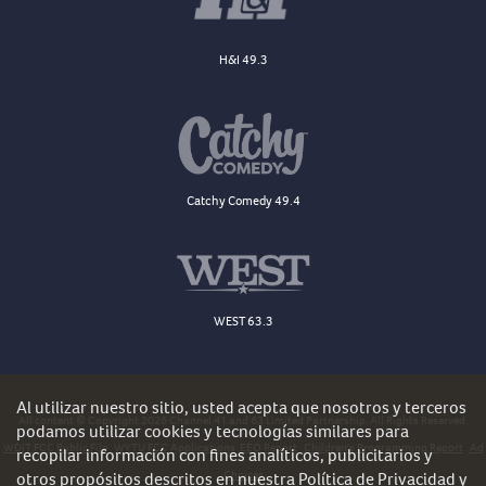
H&I 49.3
Catchy Comedy 49.4
WEST 63.3
Al utilizar nuestro sitio, usted acepta que nosotros y terceros
All content © Copyright 2026 Channel 41 and 63 Limited Partnership. All Rights Reserved.
podamos utilizar cookies y tecnologías similares para
WDJT FCC Public File
WYTU FCC Applications
EEO Report
Children's Programming Report
Ad
recopilar información con fines analíticos, publicitarios y
Choices
otros propósitos descritos en nuestra
Política de Privacidad
y