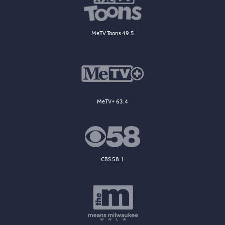
MeTV Toons 49.5
MeTV+ 63.4
CBS 58.1