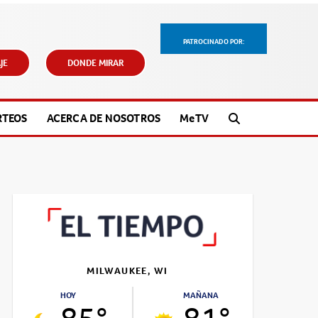
PATROCINADO POR:
JE
DONDE MIRAR
RTEOS
ACERCA DE NOSOTROS
M
e
TV
MILWAUKEE, WI
HOY
MAÑANA