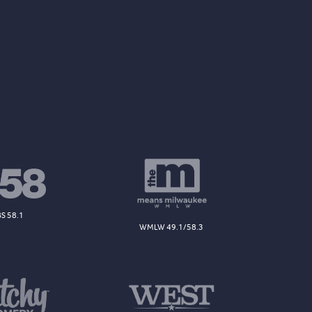
S 58.1
WMLW 49.1/58.3