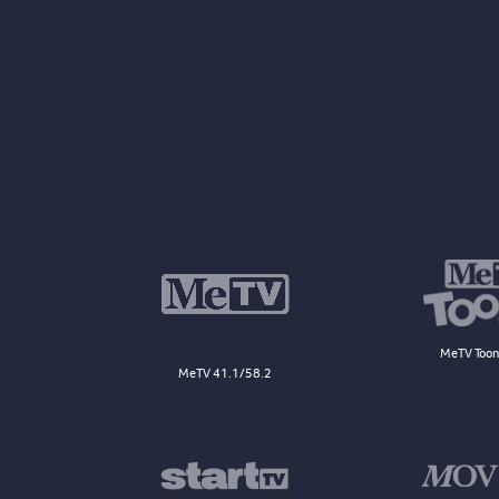
MeTV Toon
MeTV 41.1/58.2