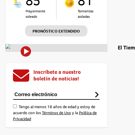
85°
81°
Mayormente
Tormentas
soleado
aisladas
PRONÓSTICO EXTENDIDO
El Tie
Inscríbete a nuestro
boletín de noticias!
Tengo al menos 18 años de edad y estoy de
acuerdo con los
Términos de Uso
y la
Política de
Privacidad