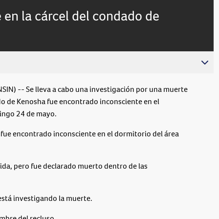
live,
Picture
currently
Time
 en la cárcel del condado de
behind
live
 -- Se lleva a cabo una investigación por una muerte
ado de Kenosha fue encontrado inconsciente en el
mingo 24 de mayo.
 fue encontrado inconsciente en el dormitorio del área
vida, pero fue declarado muerto dentro de las
está investigando la muerte.
mbre del recluso.