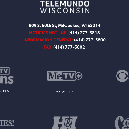
809 S. 60th St, Milwaukee, WI 53214
NOTICIAS HOTLINE:
(414) 777-5818
INFORMACIÓN GENERAL:
(414) 777-5800
FAX:
(414) 777-5802
CB
s 49.5
MeTV+ 63.4