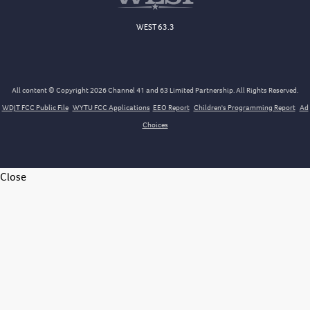
WEST 63.3
All content © Copyright 2026 Channel 41 and 63 Limited Partnership. All Rights Reserved.
WDJT FCC Public File
WYTU FCC Applications
EEO Report
Children's Programming Report
Ad
Choices
Close