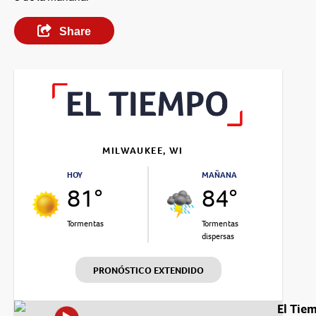
Share
MILWAUKEE, WI
HOY
MAÑANA
81°
84°
Tormentas
Tormentas
dispersas
PRONÓSTICO EXTENDIDO
El Tie