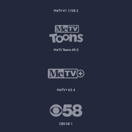
MeTV 41.1/58.2
MeTV Toons 49.5
MeTV+ 63.4
CBS 58.1