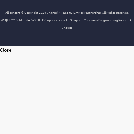
All content © Copyright 2026 Channel 41 and 63 Limited Partnership. All Rights Reserved.
WDJT FCC Public File
WYTU FCC Applications
EEO Report
Children's Programming Report
Ad
Choices
Close