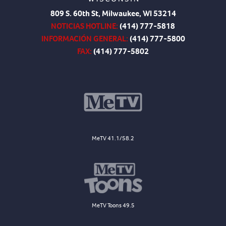
809 S. 60th St, Milwaukee, WI 53214
NOTICIAS HOTLINE:
(414) 777-5818
INFORMACIÓN GENERAL:
(414) 777-5800
FAX:
(414) 777-5802
MeTV 41.1/58.2
MeTV Toons 49.5