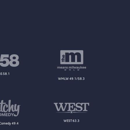
S 58.1
WMLW 49.1/58.3
WEST 63.3
Comedy 49.4