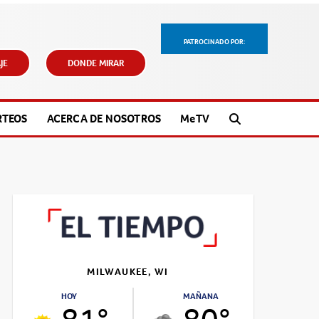
PATROCINADO POR:
JE
DONDE MIRAR
RTEOS
ACERCA DE NOSOTROS
M
e
TV
MILWAUKEE, WI
HOY
MAÑANA