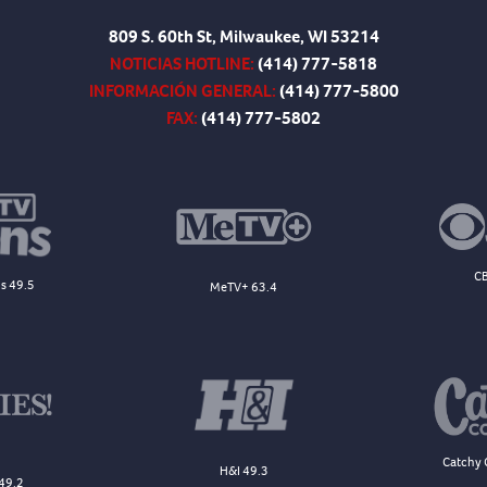
809 S. 60th St, Milwaukee, WI 53214
NOTICIAS HOTLINE:
(414) 777-5818
INFORMACIÓN GENERAL:
(414) 777-5800
FAX:
(414) 777-5802
CB
s 49.5
MeTV+ 63.4
Catchy 
H&I 49.3
49.2