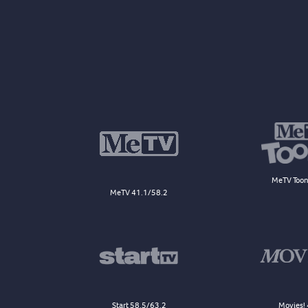
MeTV Toon
MeTV 41.1/58.2
Start 58.5/63.2
Movies! 