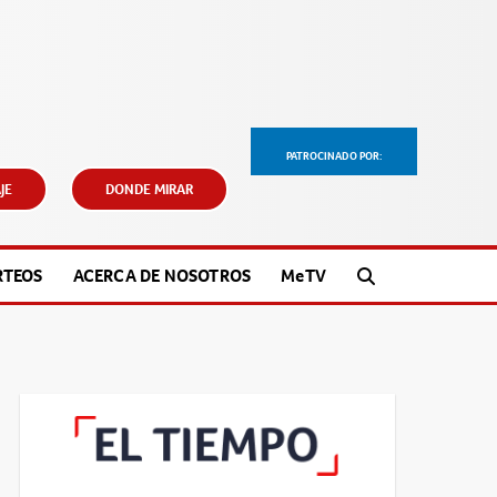
PATROCINADO POR:
JE
DONDE MIRAR
RTEOS
ACERCA DE NOSOTROS
M
e
TV