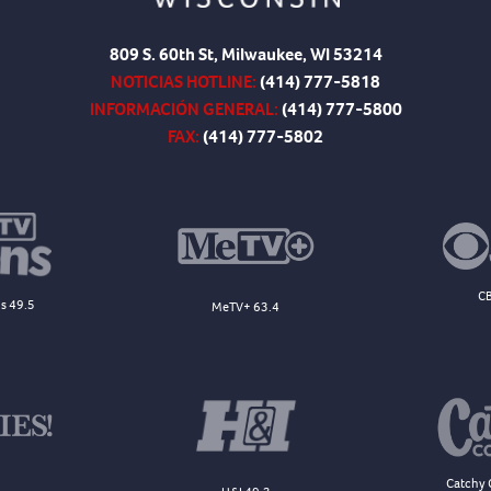
809 S. 60th St, Milwaukee, WI 53214
NOTICIAS HOTLINE:
(414) 777-5818
INFORMACIÓN GENERAL:
(414) 777-5800
FAX:
(414) 777-5802
CB
s 49.5
MeTV+ 63.4
Catchy 