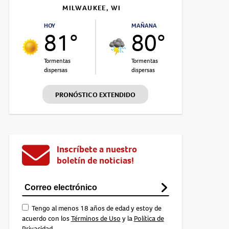
MILWAUKEE, WI
HOY
MAÑANA
81°
80°
Tormentas
Tormentas
dispersas
dispersas
PRONÓSTICO EXTENDIDO
Inscríbete a nuestro
boletín de noticias!
Tengo al menos 18 años de edad y estoy de
acuerdo con los
Términos de Uso
y la
Política de
Privacidad