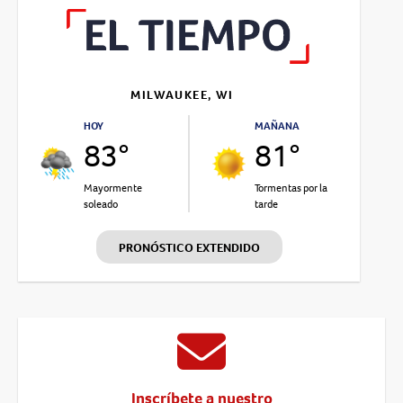
MILWAUKEE, WI
HOY
MAÑANA
83°
81°
Mayormente
Tormentas por la
soleado
tarde
PRONÓSTICO EXTENDIDO
Inscríbete a nuestro