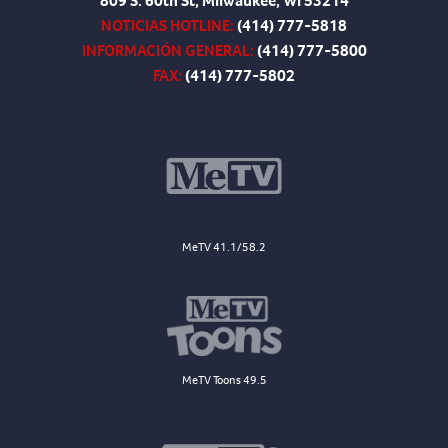
809 S. 60th St, Milwaukee, WI 53214
NOTICIAS HOTLINE:
(414) 777-5818
INFORMACIÓN GENERAL:
(414) 777-5800
FAX:
(414) 777-5802
MeTV 41.1/58.2
MeTV Toons 49.5