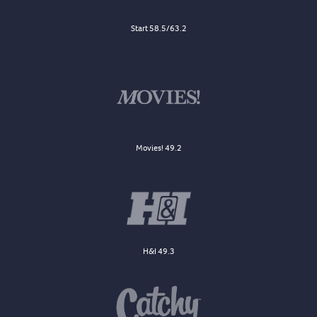
Start 58.5/63.2
Movies! 49.2
H&I 49.3