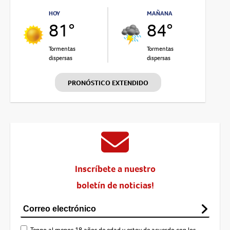
HOY
MAÑANA
81°
84°
Tormentas
Tormentas
dispersas
dispersas
PRONÓSTICO EXTENDIDO
Inscríbete a nuestro
boletín de noticias!
Tengo al menos 18 años de edad y estoy de acuerdo con los